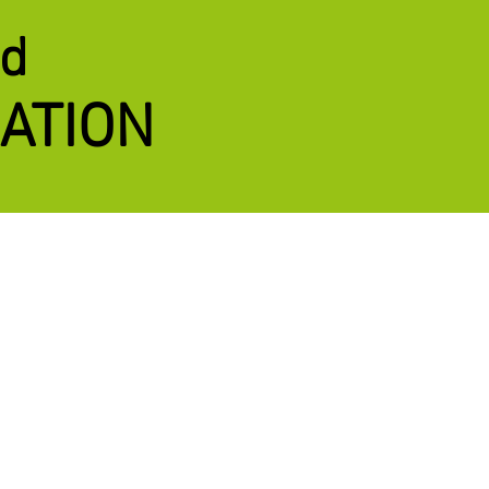
ed
ATION