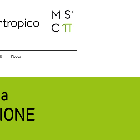
ntropico
i
Dona
ta
IONE