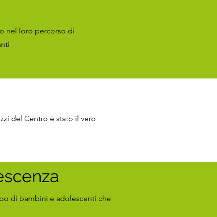
o nel loro percorso di
nti
i del Centro è stato il vero
lescenza
uppo di bambini e adolescenti che