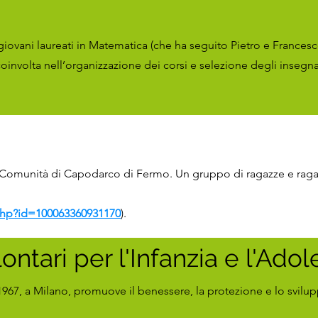
iovani laureati in Matematica (che ha seguito Pietro e Francesc
nvolta nell’organizzazione dei corsi e selezione degli insegna
 Comunità di Capodarco di Fermo. Un gruppo di ragazze e ragazz
php?id=100063360931170
).
ontari per l'Infanzia e l'Ado
1967, a Milano, promuove il benessere, la protezione e lo svil