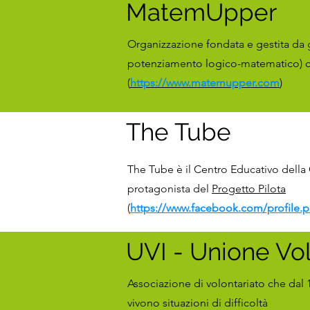
MatemUpper
Organizzazione fondata e gestita da g
potenziamento logico-matematico) coi
(
https://www.matemupper.com
)
The Tube
The Tube è il Centro Educativo della
protagonista del
Progetto Pilota
(
https://www.facebook.com/profile.
UVI - Unione Vol
Associazione di volontariato che dal 
vivono situazioni di difficoltà